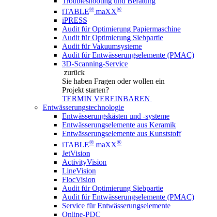
Troubleshooting und Beratung
®
®
iTABLE
maXX
iPRESS
Audit für Optimierung Papiermaschine
Audit für Optimierung Siebpartie
Audit für Vakuumsysteme
Audit für Entwässerungselemente (PMAC)
3D-Scanning-Service
zurück
Sie haben Fragen
oder wollen ein
Projekt starten?
TERMIN VEREINBAREN
Entwässerungstechnologie
Entwässerungskästen und -systeme
Entwässerungselemente aus Keramik
Entwässerungselemente aus Kunststoff
®
®
iTABLE
maXX
JetVision
ActivityVision
LineVision
FlocVision
Audit für Optimierung Siebpartie
Audit für Entwässerungselemente (PMAC)
Service für Entwässerungselemente
Online-PDC