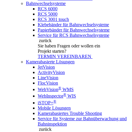
Bahnwechselsysteme
RCS 6000
RCS 5000
RCS 3001 touch
Klebebänder für Bahnwechselsysteme
Papierbänder für Bahnwechselsysteme
Service für RCS Bahnwechselsysteme
zurück
Sie haben Fragen
oder wollen ein
Projekt starten?
TERMIN VEREINBAREN
Kamerabasierte Lösungen
JetVision
ActivityVision
LineVision
FlocVision
®
WebVision
WMS
®
WebInspector
WIS
®
iSTOP+
Mobile Lösungen
Kamerabasiertes Trouble Shooting
Service für Systeme zur Bahnüberwachung und
Bahninspektion
zurück