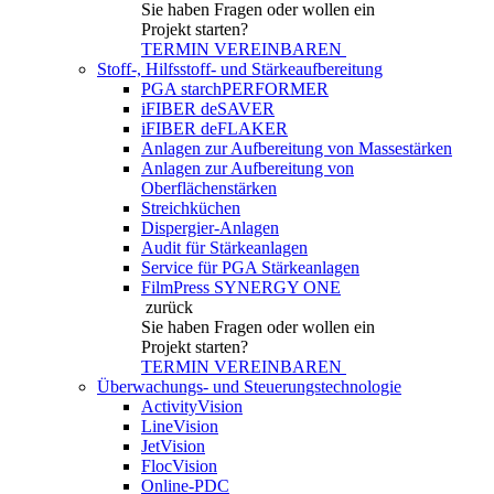
Sie haben Fragen
oder wollen ein
Projekt starten?
TERMIN VEREINBAREN
Stoff-, Hilfsstoff- und Stärkeaufbereitung
PGA starchPERFORMER
iFIBER deSAVER
iFIBER deFLAKER
Anlagen zur Aufbereitung von Massestärken
Anlagen zur Aufbereitung von
Oberflächenstärken
Streichküchen
Dispergier-Anlagen
Audit für Stärkeanlagen
Service für PGA Stärkeanlagen
FilmPress SYNERGY ONE
zurück
Sie haben Fragen
oder wollen ein
Projekt starten?
TERMIN VEREINBAREN
Überwachungs- und Steuerungstechnologie
ActivityVision
LineVision
JetVision
FlocVision
Online-PDC