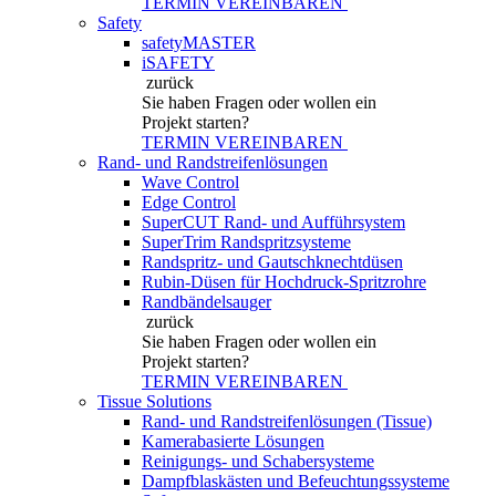
TERMIN VEREINBAREN
Safety
safetyMASTER
iSAFETY
zurück
Sie haben Fragen
oder wollen ein
Projekt starten?
TERMIN VEREINBAREN
Rand- und Randstreifenlösungen
Wave Control
Edge Control
SuperCUT Rand- und Aufführsystem
SuperTrim Randspritzsysteme
Randspritz- und Gautschknechtdüsen
Rubin-Düsen für Hochdruck-Spritzrohre
Randbändelsauger
zurück
Sie haben Fragen
oder wollen ein
Projekt starten?
TERMIN VEREINBAREN
Tissue Solutions
Rand- und Randstreifenlösungen (Tissue)
Kamerabasierte Lösungen
Reinigungs- und Schabersysteme
Dampfblaskästen und Befeuchtungssysteme