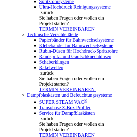
Spritzrohrsysteme
Ultra-Hochdruck Reinigungssysteme
zurück
Sie haben Fragen
oder wollen ein
Projekt starten?
TERMIN VEREINBAREN
Technische Verschleißteile
Papierbänder für Bahnwechselsysteme
Klebebänder für Bahnwechselsysteme
Rubin-Düsen für Hochdruck-Spritzrohre
Randspritz- und Gautschknechtdüsen
Schaberklingen
Rakelwellen
zurück
Sie haben Fragen
oder wollen ein
Projekt starten?
TERMIN VEREINBAREN
Dampfblaskästen und Befeuchtungssysteme
®
SUPER STEAM VAC
Transphase Z-Box Profiler
Service für Dampfblaskästen
zurück
Sie haben Fragen
oder wollen ein
Projekt starten?
TERMIN VEREINBAREN