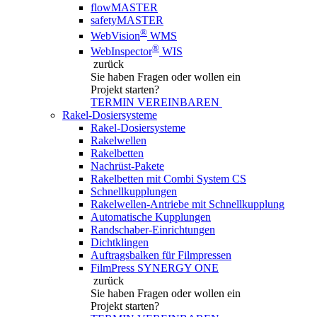
flowMASTER
safetyMASTER
®
WebVision
WMS
®
WebInspector
WIS
zurück
Sie haben Fragen
oder wollen ein
Projekt starten?
TERMIN VEREINBAREN
Rakel-Dosiersysteme
Rakel-Dosiersysteme
Rakelwellen
Rakelbetten
Nachrüst-Pakete
Rakelbetten mit Combi System CS
Schnellkupplungen
Rakelwellen-Antriebe mit Schnellkupplung
Automatische Kupplungen
Randschaber-Einrichtungen
Dichtklingen
Auftragsbalken für Filmpressen
FilmPress SYNERGY ONE
zurück
Sie haben Fragen
oder wollen ein
Projekt starten?