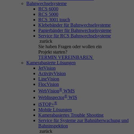
Bahnwechselsysteme
RCS 6000
RCS 5000
RCS 3001 touch
Klebebänder für Bahnwechselsysteme
Papierbänder für Bahnwechselsysteme
Service für RCS Bahnwechselsysteme
zurück
Sie haben Fragen
oder wollen ein
Projekt starten?
TERMIN VEREINBAREN
Kamerabasierte Lösungen
JetVision
ActivityVision
LineVision
FlocVision
®
WebVision
WMS
®
WebInspector
WIS
®
iSTOP+
Mobile Lösungen
Kamerabasiertes Trouble Shooting
Service für Systeme zur Bahnüberwachung und
Bahninspektion
zurück