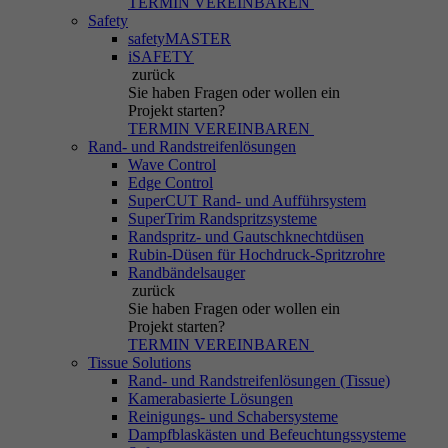
TERMIN VEREINBAREN
Safety
safetyMASTER
iSAFETY
zurück
Sie haben Fragen
oder wollen ein
Projekt starten?
TERMIN VEREINBAREN
Rand- und Randstreifenlösungen
Wave Control
Edge Control
SuperCUT Rand- und Aufführsystem
SuperTrim Randspritzsysteme
Randspritz- und Gautschknechtdüsen
Rubin-Düsen für Hochdruck-Spritzrohre
Randbändelsauger
zurück
Sie haben Fragen
oder wollen ein
Projekt starten?
TERMIN VEREINBAREN
Tissue Solutions
Rand- und Randstreifenlösungen (Tissue)
Kamerabasierte Lösungen
Reinigungs- und Schabersysteme
Dampfblaskästen und Befeuchtungssysteme