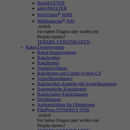
flowMASTER
safetyMASTER
®
WebVision
WMS
®
WebInspector
WIS
zurück
Sie haben Fragen
oder wollen ein
Projekt starten?
TERMIN VEREINBAREN
Rakel-Dosiersysteme
Rakel-Dosiersysteme
Rakelwellen
Rakelbetten
Nachrüst-Pakete
Rakelbetten mit Combi System CS
Schnellkupplungen
Rakelwellen-Antriebe mit Schnellkupplung
Automatische Kupplungen
Randschaber-Einrichtungen
Dichtklingen
Auftragsbalken für Filmpressen
FilmPress SYNERGY ONE
zurück
Sie haben Fragen
oder wollen ein
Projekt starten?