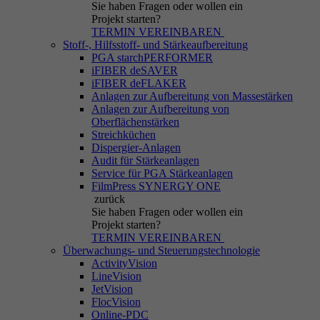
Sie haben Fragen
oder wollen ein
Projekt starten?
TERMIN VEREINBAREN
Stoff-, Hilfsstoff- und Stärkeaufbereitung
PGA starchPERFORMER
iFIBER deSAVER
iFIBER deFLAKER
Anlagen zur Aufbereitung von Massestärken
Anlagen zur Aufbereitung von
Oberflächenstärken
Streichküchen
Dispergier-Anlagen
Audit für Stärkeanlagen
Service für PGA Stärkeanlagen
FilmPress SYNERGY ONE
zurück
Sie haben Fragen
oder wollen ein
Projekt starten?
TERMIN VEREINBAREN
Überwachungs- und Steuerungstechnologie
ActivityVision
LineVision
JetVision
FlocVision
Online-PDC