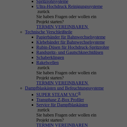
Spritzrohrsysteme
Cookie, das von PHP-basierten Anwendungen
Ultra-Hochdruck Reinigungssysteme
generiert wird. Es ist ein allgemeiner
zurück
Bezeichner, der verwendet wird, um
Sie haben Fragen
oder wollen ein
Benutzersitzungsvariablen zu speichern. Es ist
Projekt starten?
normalerweise eine zufällig generierte
TERMIN VEREINBAREN
Zweck
Technische Verschleißteile
Nummer; wie es verwendet wird, kann von der
Papierbänder für Bahnwechselsysteme
Website abhängen. Ein gutes Beispiel ist
Klebebänder für Bahnwechselsysteme
jedoch die Aufrechterhaltung des eingeloggt-
Rubin-Düsen für Hochdruck-Spritzrohre
Status für einen Benutzer zwischen
Randspritz- und Gautschknechtdüsen
Schaberklingen
verschiedenen Seiten.
Rakelwellen
zurück
Sie haben Fragen
oder wollen ein
Name
be_lastLoginProvider
Projekt starten?
TERMIN VEREINBAREN
Dampfblaskästen und Befeuchtungssysteme
Anbieter
Typo3
®
SUPER STEAM VAC
Transphase Z-Box Profiler
Laufzeit
Session
Service für Dampfblaskästen
zurück
Sie haben Fragen
oder wollen ein
Wird für das Typo3-Backend-Login
Zweck
Projekt starten?
verwendet.
TERMIN VEREINBAREN