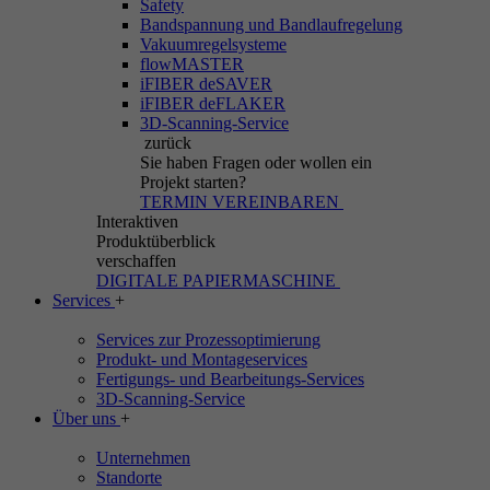
Safety
Bandspannung und Bandlaufregelung
Vakuumregelsysteme
flowMASTER
iFIBER deSAVER
iFIBER deFLAKER
3D-Scanning-Service
zurück
Sie haben Fragen
oder wollen ein
Projekt starten?
TERMIN VEREINBAREN
Interaktiven
Produktüberblick
verschaffen
DIGITALE PAPIERMASCHINE
Services
+
Services zur Prozessoptimierung
Produkt- und Montageservices
Fertigungs- und Bearbeitungs-Services
3D-Scanning-Service
Über uns
+
Unternehmen
Standorte