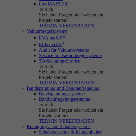
Einstellungen zu speichern.
flowMASTER
über Kontaktformulare schützt.
zurück
Anbieter
IBS
Sie haben Fragen
oder wollen ein
Projekt starten?
Name
be_typo_user
Laufzeit
30 Minuten
TERMIN VEREINBAREN
Vakuumregelsysteme
Anbieter
Typo3
®
EVA maXX
Sitzungs‑Cookie, das Aktionen (Seitenaufrufe,
®
EPB maXX
Zweck
Downloads, Ereignisse) vorübergehend mit
Laufzeit
Session
Audit für Vakuumsysteme
dem aktuellen Besuch verknüpft.
Service für Vakuumregelsysteme
3D-Scanning-Service
Informiert Typo3, ob der Benutzer im Typo3-
zurück
Zweck
Backend eingeloggt ist und welcher Backend-
Sie haben Fragen
oder wollen ein
Name
_pk_ref.*
Benutzer aktiv ist.
Projekt starten?
TERMIN VEREINBAREN
Anbieter
IBS
Bandspannung und Bandlaufregelung
Bandspannungssysteme
Name
PHPSESSID
Bandlaufregelungssysteme
Laufzeit
6 Monate
zurück
Sie haben Fragen
oder wollen ein
Anbieter
Typo3
Speichert Attributionsinformationen (den
Projekt starten?
Zweck
Referrer, über den der Besucher ursprünglich
TERMIN VEREINBAREN
Laufzeit
Session
Reinigungs- und Schabersysteme
auf die Website gelangt ist).
Schabersysteme & Klingenhalter