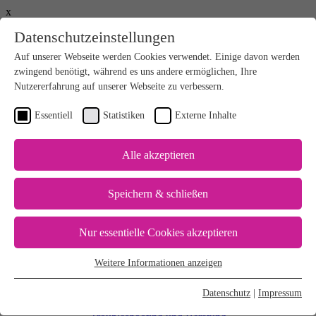
x
Datenschutzeinstellungen
Willkommen
| Logout
Auf unserer Webseite werden Cookies verwendet. Einige davon werden
Deutsch – German
zwingend benötigt, während es uns andere ermöglichen, Ihre
Global - English
Nutzererfahrung auf unserer Webseite zu verbessern.
North America
News & Events
Kataloge
Essentiell
Statistiken
Externe Inhalte
Kontakt
Alle akzeptieren
Save Resources
+
Faserstoffeinsatz optimieren
Speichern & schließen
Dampfverbrauch reduzieren
Chemikalienverbrauch reduzieren
Stromverbrauch reduzieren
Nur essentielle Cookies akzeptieren
Wasserverbrauch reduzieren
Bahnabrisse und Ausschuss reduzieren
Weitere Informationen anzeigen
Sieb- und Filzstandzeiten verlängern
Essentiell
Produkte & Lösungen
+
Essentielle Cookies werden für grundlegende Funktionen der
Datenschutz
|
Impressum
Umbauten & Performance
Webseite benötigt. Dadurch ist gewährleistet, dass die Webseite